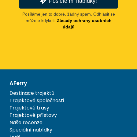
Pošlete mi nabídky!
Posíláme jen to dobré, žádný spam. Odhlásit se
můžete kdykoli.
Zásady ochrany osobních
údajů
AFerry
Destinace trajektů
Trajektové společnosti
Trajektové trasy
Trajektové přístavy
Naše recenze
Speciální nabídky