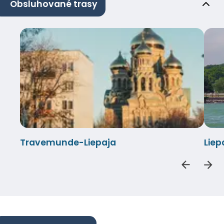
Obsluhované trasy
Travemunde-Liepaja
Lie