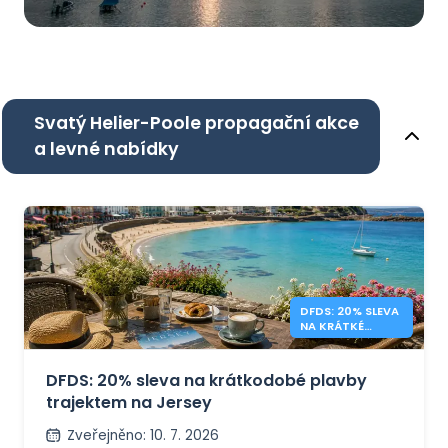
Svatý Helier-Poole propagační akce
a levné nabídky
DFDS: 20% SLEVA
NA KRÁTKÉ
POBYTY NA
JERSEY
DFDS: 20% sleva na krátkodobé plavby
trajektem na Jersey
Zveřejněno
:
10. 7. 2026