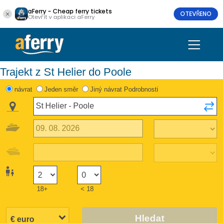
aFerry - Cheap ferry tickets
OTEVŘENO
Otevřít v aplikaci aFerry
Trajekt z St Helier do Poole
návrat
Jeden směr
Jiný návrat Podrobnosti
18+
< 18
Hledat