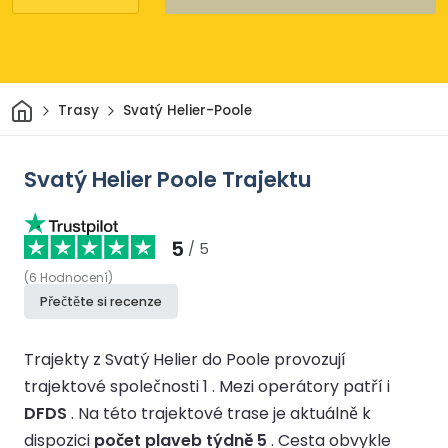
Domov
Trasy
Svatý Helier-Poole
Svatý Helier Poole Trajektu
5
/ 5
(
6
Hodnocení
)
Přečtěte si recenze
Trajekty z Svatý Helier do Poole provozují
trajektové společnosti 1 .
Mezi operátory patří i
DFDS
.
Na této trajektové trase je aktuálně k
dispozici
počet plaveb týdně 5
.
Cesta obvykle