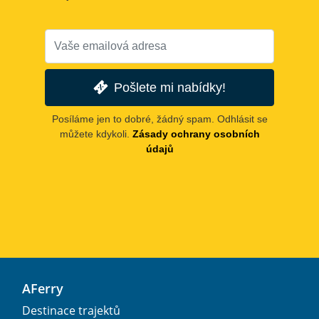
Pošlete mi nabídky!
Posíláme jen to dobré, žádný spam. Odhlásit se
můžete kdykoli.
Zásady ochrany osobních
údajů
AFerry
Destinace trajektů