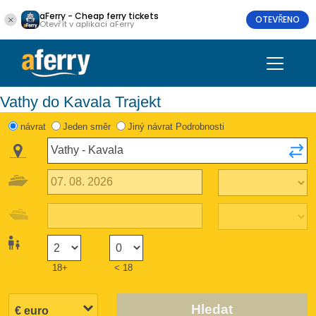
aFerry - Cheap ferry tickets
OTEVŘENO
Otevřít v aplikaci aFerry
Vathy do Kavala Trajekt
návrat
Jeden směr
Jiný návrat Podrobnosti
18+
< 18
Hledat