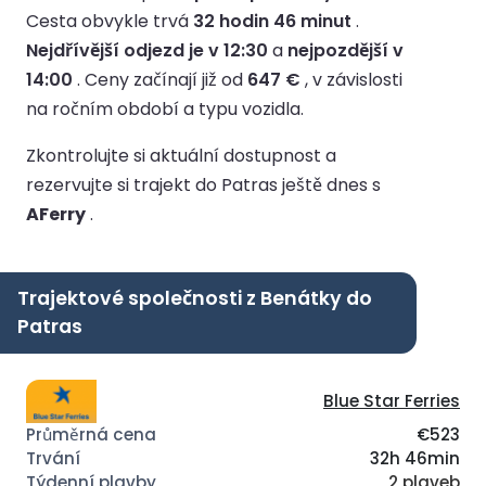
Cesta obvykle trvá
32 hodin 46 minut
.
Nejdřívější odjezd je v 12:30
a
nejpozdější v
14:00
.
Ceny začínají již od
647 €
, v závislosti
na ročním období a typu vozidla.
Zkontrolujte si aktuální dostupnost a
rezervujte si trajekt do Patras ještě dnes s
AFerry
.
Trajektové společnosti z Benátky do
Patras
Blue Star Ferries
€523
32h 46min
2 plaveb