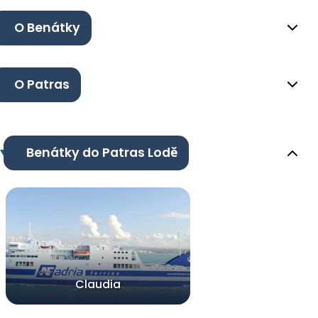
O Benátky
O Patras
Benátky do Patras Lodě
Claudia