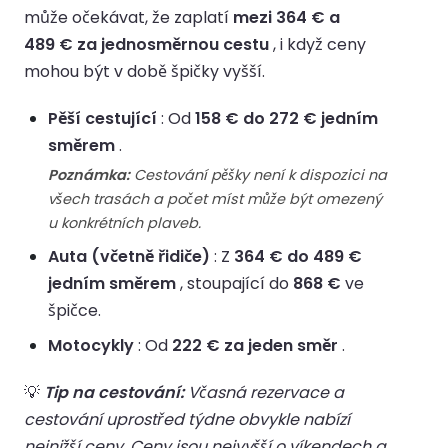
může očekávat, že zaplatí
mezi 364 € a
489 € za jednosměrnou cestu
, i když ceny
mohou být v době špičky vyšší.
Pěší cestující
: Od
158 € do 272 € jedním
směrem
.
Poznámka:
Cestování pěšky není k dispozici na
všech trasách a počet míst může být omezený
u konkrétních plaveb.
Auta (včetně řidiče)
: Z
364 € do 489 €
jedním směrem
, stoupající do
868 €
ve
špičce.
Motocykly
: Od
222 € za jeden směr
.
💡
Tip na cestování:
Včasná rezervace a
cestování uprostřed týdne obvykle nabízí
nejnižší ceny. Ceny jsou nejvyšší o víkendech a