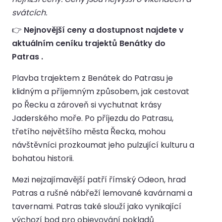
svátcích.
👉
Nejnovější ceny a dostupnost najdete v
aktuálním ceníku trajektů Benátky do
Patras .
Plavba trajektem z Benátek do Patrasu je
klidným a příjemným způsobem, jak cestovat
po Řecku a zároveň si vychutnat krásy
Jaderského moře. Po příjezdu do Patrasu,
třetího největšího města Řecka, mohou
návštěvníci prozkoumat jeho pulzující kulturu a
bohatou historii.
Mezi nejzajímavější patří římský Odeon, hrad
Patras a rušné nábřeží lemované kavárnami a
tavernami. Patras také slouží jako vynikající
výchozí bod pro objevování pokladů