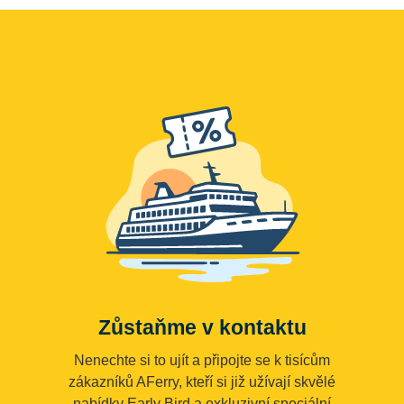
Zůstaňme v kontaktu
Nenechte si to ujít a připojte se k tisícům
zákazníků AFerry, kteří si již užívají skvělé
nabídky Early Bird a exkluzivní speciální