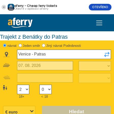
aFerry - Cheap ferry tickets
OTEVŘENO
Otevřít v aplikaci aFerry
Trajekt z Benátky do Patras
návrat
Jeden směr
Jiný návrat Podrobnosti
18+
< 18
Hledat