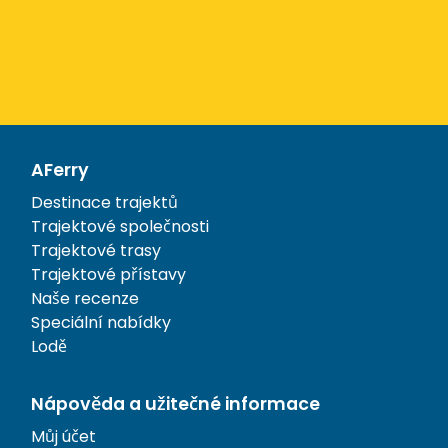
AFerry
Destinace trajektů
Trajektové společnosti
Trajektové trasy
Trajektové přístavy
Naše recenze
Speciální nabídky
Lodě
Nápověda a užitečné informace
Můj účet