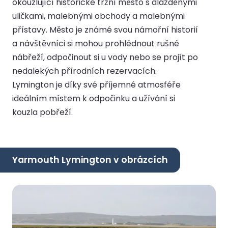
okouzlující historické tržní město s dlážděnými
uličkami, malebnými obchody a malebnými
přístavy. Město je známé svou námořní historií
a návštěvníci si mohou prohlédnout rušné
nábřeží, odpočinout si u vody nebo se projít po
nedalekých přírodních rezervacích.
Lymington je díky své příjemné atmosféře
ideálním místem k odpočinku a užívání si
kouzla pobřeží.
Yarmouth Lymington v obrázcích