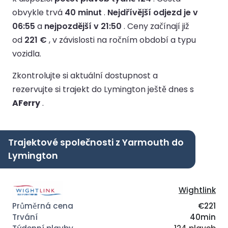
obvykle trvá
40 minut
.
Nejdřívější odjezd je v
06:55
a
nejpozdější v 21:50
.
Ceny začínají již
od
221 €
, v závislosti na ročním období a typu
vozidla.
Zkontrolujte si aktuální dostupnost a
rezervujte si trajekt do Lymington ještě dnes s
AFerry
.
Trajektové společnosti z Yarmouth do
Lymington
Wightlink
€221
40min