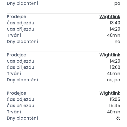
po
Wightlink
13:40
14:20
40min
ne
Wightlink
14:20
15:00
40min
ne, po
Wightlink
15:05
15:45
40min
čt