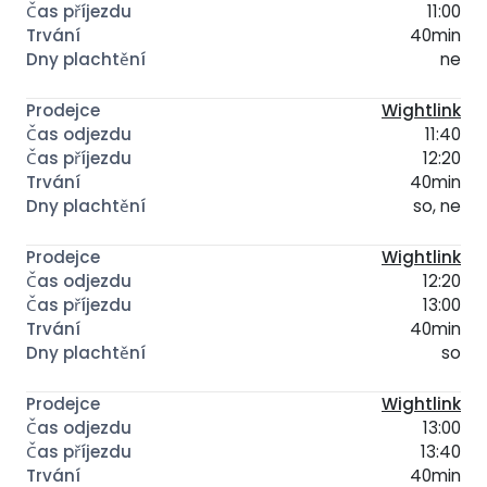
11:00
40min
ne
Wightlink
11:40
12:20
40min
so, ne
Wightlink
12:20
13:00
40min
so
Wightlink
13:00
13:40
40min