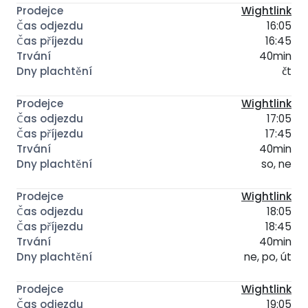
Wightlink
16:05
16:45
40min
čt
Wightlink
17:05
17:45
40min
so, ne
Wightlink
18:05
18:45
40min
ne, po, út
Wightlink
19:05