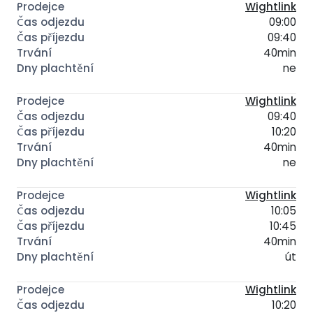
Wightlink
09:00
09:40
40min
ne
Wightlink
09:40
10:20
40min
ne
Wightlink
10:05
10:45
40min
út
Wightlink
10:20