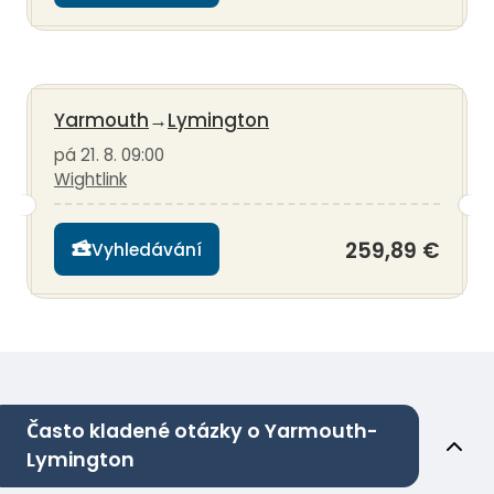
Yarmouth
→
Lymington
pá 21. 8. 09:00
Wightlink
259,89 €
Vyhledávání
Často kladené otázky o Yarmouth-
Lymington