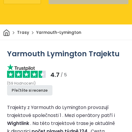
Domov
Trasy
Yarmouth-Lymington
Yarmouth Lymington Trajektu
4.7
/ 5
(
59
Hodnocení
)
Přečtěte si recenze
Trajekty z Yarmouth do Lymington provozují
trajektové společnosti 1 .
Mezi operátory patří i
Wightlink
.
Na této trajektové trase je aktuálně
k dispozici
počet plaveb týdně 124
.
Cesta