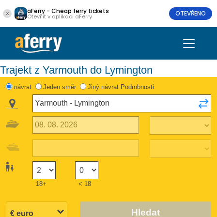
aFerry - Cheap ferry tickets
OTEVŘENO
Otevřít v aplikaci aFerry
Trajekt z Yarmouth do Lymington
návrat
Jeden směr
Jiný návrat Podrobnosti
18+
< 18
Hledat