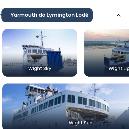
Yarmouth do Lymington Lodě
Wight Sky
Wight Li
Wight Sun