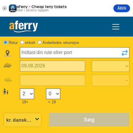
aFerry - Cheap ferry tickets
ÅBEN
Åbn i aFerry-appen
Retur
enkelt
Anderledes returrejse
18+
< 18
Søg