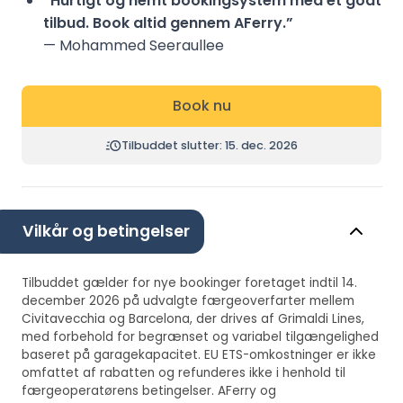
“Hurtigt og nemt bookingsystem med et godt
tilbud. Book altid gennem AFerry.”
— Mohammed Seeraullee
Book nu
Tilbuddet slutter: 15. dec. 2026
Vilkår og betingelser
Tilbuddet gælder for nye bookinger foretaget indtil 14.
december 2026 på udvalgte færgeoverfarter mellem
Civitavecchia og Barcelona, der drives af Grimaldi Lines,
med forbehold for begrænset og variabel tilgængelighed
baseret på garagekapacitet. EU ETS-omkostninger er ikke
omfattet af rabatten og refunderes ikke i henhold til
færgeoperatørens betingelser. AFerry og