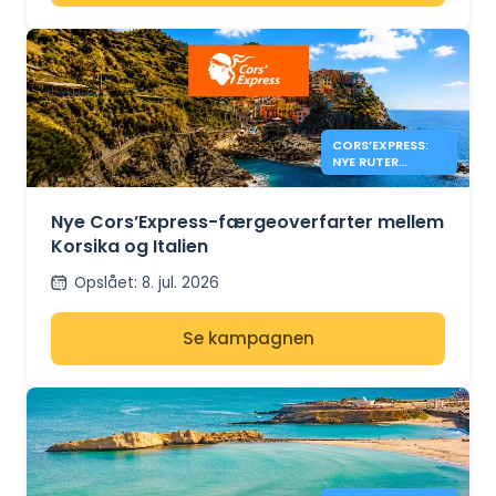
CORS’EXPRESS:
NYE RUTER
MELLEM KORSIKA
OG ITALIEN
Nye Cors’Express-færgeoverfarter mellem
Korsika og Italien
Opslået
:
8. jul. 2026
Se kampagnen