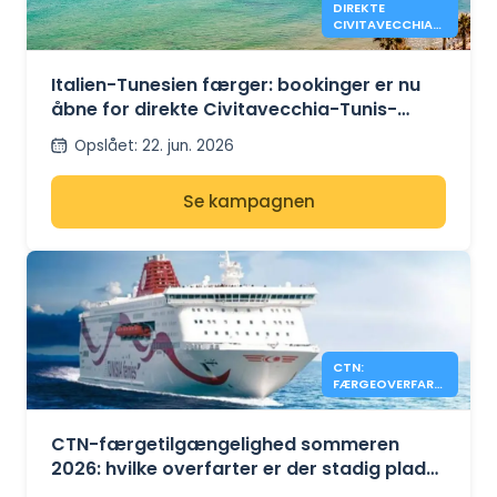
DIREKTE
CIVITAVECCHIA-
TUNIS AFGANGE
NU ÅBNE MED
GNV
Italien-Tunesien færger: bookinger er nu
åbne for direkte Civitavecchia-Tunis-
sejladser med GNV i sommeren 2026
Opslået
:
22. jun. 2026
Se kampagnen
CTN:
FÆRGEOVERFART
ER STADIG
TILGÆNGELIGE
FOR SOMMEREN
CTN-færgetilgængelighed sommeren
2026
2026: hvilke overfarter er der stadig plads
mellem Tunesien, Frankrig og Italien?