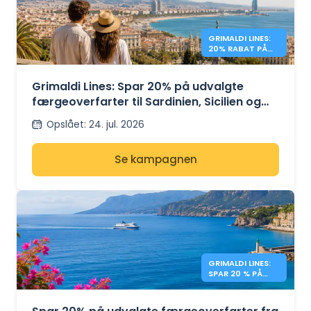
GRIMALDI LINES:
20% RABAT PÅ
MIDDELHAVSFÆR
GER
Grimaldi Lines: Spar 20% på udvalgte
færgeoverfarter til Sardinien, Sicilien og
Spanien
Opslået
:
24. jul. 2026
Se kampagnen
GRIMALDI LINES:
SPAR 20 % PÅ
GRÆKENLANDSFÆ
RGER