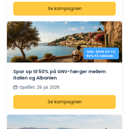
Se kampagnen
GNV: SPAR OP TIL
50% PÅ FÆRGER
MELLEM ITALIEN
OG ALBANIEN
Spar op til 50% på GNV-færger mellem
Italien og Albanien
Opslået
:
29. jul. 2026
Se kampagnen