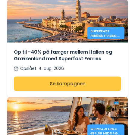
SUPERFAST
FERRIES ITALIEN –
GRÆKENLAND:
40% RABAT
Op til -40% på færger mellem Italien og
Grækenland med Superfast Ferries
Opslået
:
4. aug. 2026
Se kampagnen
GRIMALDI LINES:
€14,90 MIDDAG