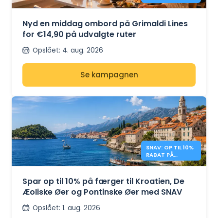
OMBORD
Nyd en middag ombord på Grimaldi Lines
for €14,90 på udvalgte ruter
Opslået
:
4. aug. 2026
Se kampagnen
SNAV: OP TIL 10%
RABAT PÅ
FÆRGER TIL
KROATIEN OG
ITALIEN
Spar op til 10% på færger til Kroatien, De
Æoliske Øer og Pontinske Øer med SNAV
Opslået
:
1. aug. 2026