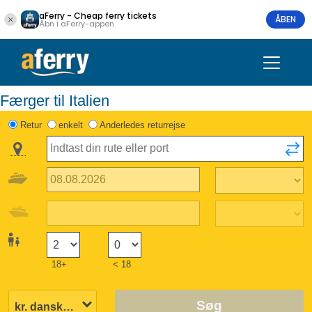
aFerry - Cheap ferry tickets
ÅBEN
Åbn i aFerry-appen
Færger til Italien
Retur
enkelt
Anderledes returrejse
18+
< 18
Søg