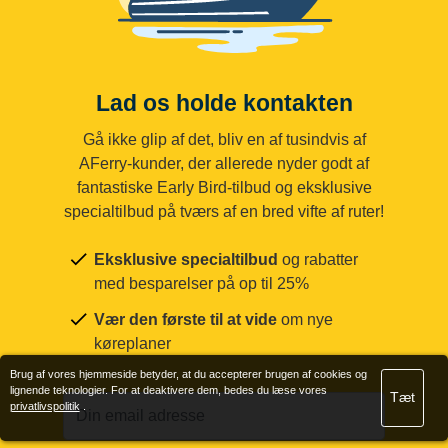
Lad os holde kontakten
Gå ikke glip af det, bliv en af tusindvis af
AFerry-kunder, der allerede nyder godt af
fantastiske Early Bird-tilbud og eksklusive
specialtilbud på tværs af en bred vifte af ruter!
Eksklusive specialtilbud
og rabatter
med besparelser på op til 25%
Vær den første til at vide
om nye
køreplaner
Brug af vores hjemmeside betyder, at du accepterer brugen af cookies og
lignende teknologier. For at deaktivere dem, bedes du læse vores
Tæt
privatlivspolitik
.