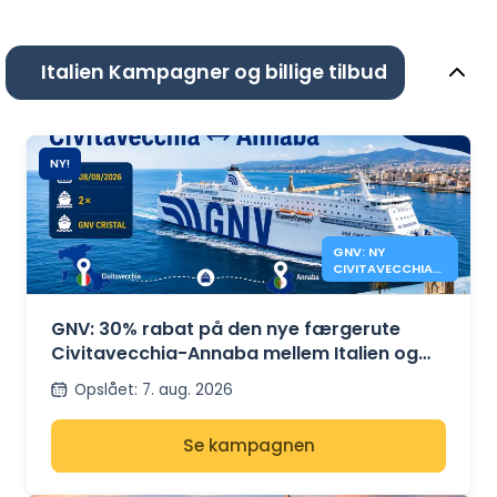
Italien Kampagner og billige tilbud
NY!
GNV: NY
CIVITAVECCHIA
ANNABA
FÆRGERUTE
GNV: 30% rabat på den nye færgerute
Civitavecchia-Annaba mellem Italien og
Algeriet
Opslået
:
7. aug. 2026
Se kampagnen