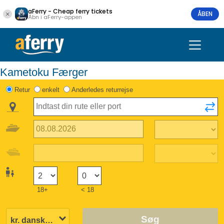
aFerry - Cheap ferry tickets
ÅBEN
Åbn i aFerry-appen
Kametoku Færger
Retur
enkelt
Anderledes returrejse
18+
< 18
Søg