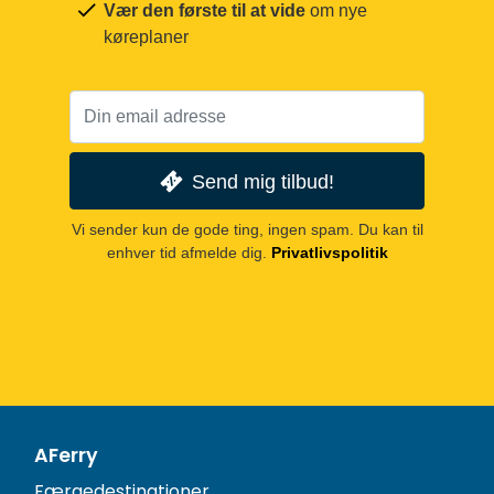
Vær den første til at vide
om nye
køreplaner
Send mig tilbud!
Vi sender kun de gode ting, ingen spam. Du kan til
enhver tid afmelde dig.
Privatlivspolitik
AFerry
Færgedestinationer