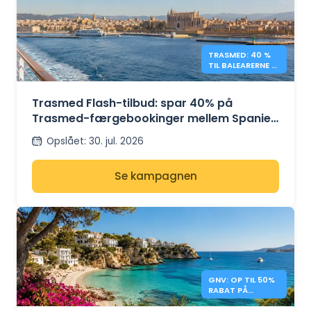
TRASMED: 40 %
TIL BALEARERNE –
FLASH - TILBUD
Trasmed Flash-tilbud: spar 40% på
Trasmed-færgebookinger mellem Spanien
og De Baleariske Øer
Opslået
:
30. jul. 2026
Se kampagnen
GNV: OP TIL 50%
RABAT PÅ
FÆRGER TIL DE