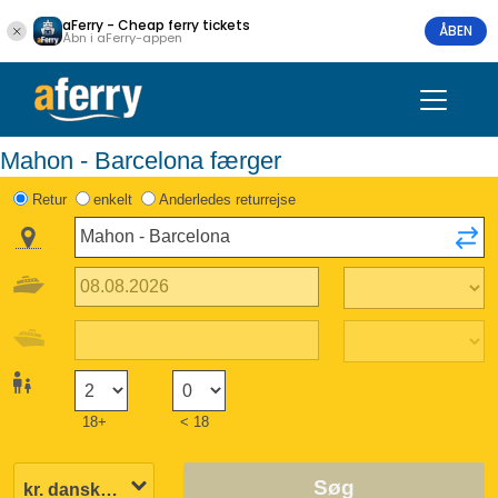
aFerry - Cheap ferry tickets
ÅBEN
Åbn i aFerry-appen
Mahon - Barcelona færger
Retur
enkelt
Anderledes returrejse
18+
< 18
Søg