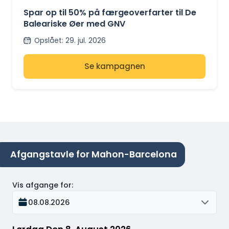
BALEARISKE ØER
Spar op til 50% på færgeoverfarter til De
Baleariske Øer med GNV
Opslået
:
29. jul. 2026
Se kampagnen
Afgangstavle for Mahon-Barcelona
Vis afgange for
:
08.08.2026