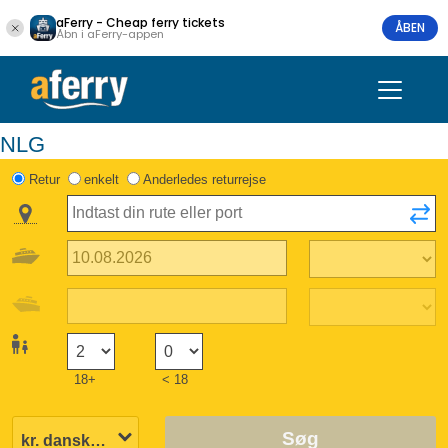
aFerry - Cheap ferry tickets
ÅBEN
Åbn i aFerry-appen
NLG
Retur
enkelt
Anderledes returrejse
18+
< 18
Søg