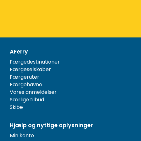
AFerry
Færgedestinationer
Færgeselskaber
Færgeruter
Færgehavne
Vores anmeldelser
Særlige tilbud
Skibe
Hjælp og nyttige oplysninger
Min konto