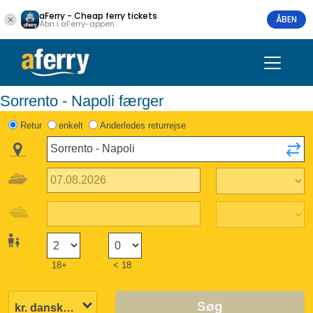
aFerry - Cheap ferry tickets
ÅBEN
Åbn i aFerry-appen
Sorrento - Napoli færger
Retur
enkelt
Anderledes returrejse
18+
< 18
Søg