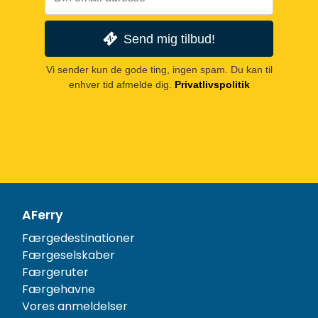
Send mig tilbud!
Vi sender kun de gode ting, ingen spam. Du kan til
enhver tid afmelde dig.
Privatlivspolitik
AFerry
Færgedestinationer
Færgeselskaber
Færgeruter
Færgehavne
Vores anmeldelser