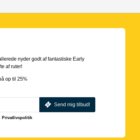
 allerede nyder godt af fantastiske Early
e af ruter!
å op til 25%
Send mig tilbud!
.
Privatlivspolitik