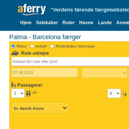
"Verdens førende færgewebsted
Hjem
Selskaber
Ruter
Havne
Lande
Anmel
Palma - Barcelona færger
Retur
enkelt
Anderledes returrejse
Rute udrejse
Passagerer
18+