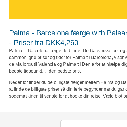
Palma - Barcelona færge with Balearia, Grandi Navi Veloci, og Trasmed
- Priser fra DKK4,260
Palma til Barcelona færger forbinder De Baleariske oer o
sammenligne priser og tider for Palma til Barcelona, viser 
de Mallorca til Valencia og Palma til Denia for at hjælpe di
bedste tidspunkt, til den bedste pris.
Nedenfor finder du de billigste færger mellem Palma og B
at finde de billigste priser så din ferie begynder når du gå
sogemaskinen til venste for at booke din rejse. Vælg blot pa