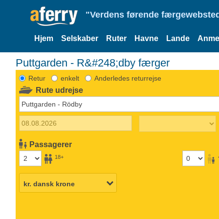
"Verdens førende færgewebsted
Hjem
Selskaber
Ruter
Havne
Lande
Anmel
Puttgarden - R&#248;dby færger
Retur
enkelt
Anderledes returrejse
Rute udrejse
Passagerer
18+