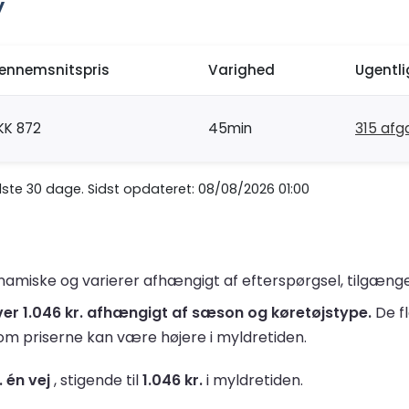
y
ennemsnitspris
Varighed
Ugentl
KK 872
45min
315 af
te 30 dage. Sidst opdateret: 08/08/2026 01:00
amiske og varierer afhængigt af efterspørgsel, tilgængeli
 over 1.046 kr. afhængigt af sæson og køretøjstype.
De fl
vom priserne kan være højere i myldretiden.
. én vej
, stigende til
1.046 kr.
i myldretiden.