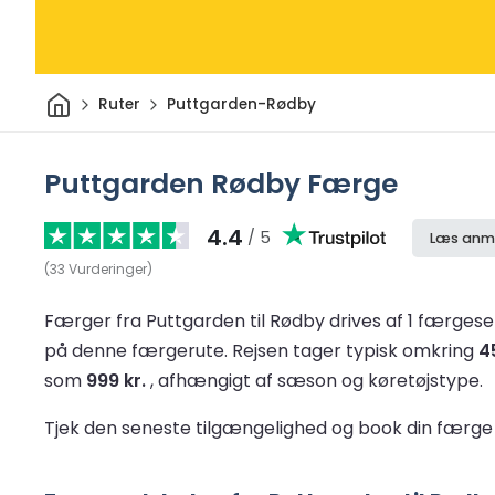
Hjem
Ruter
Puttgarden-Rødby
Puttgarden Rødby Færge
4.4
/ 5
Læs anme
(
33
Vurderinger
)
Færger fra Puttgarden til Rødby drives af 1 færges
på denne færgerute.
Rejsen tager typisk omkring
4
som
999 kr.
, afhængigt af sæson og køretøjstype.
Tjek den seneste tilgængelighed og book din færge 