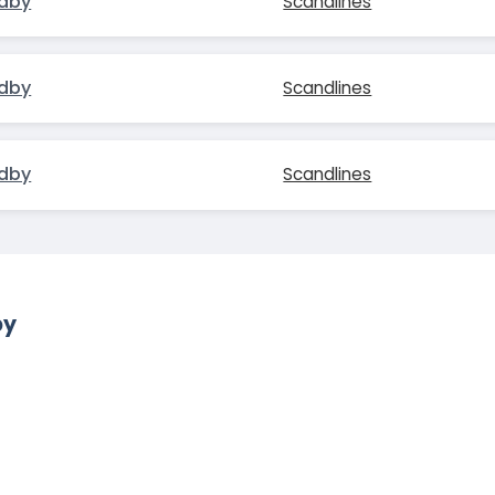
dby
Scandlines
dby
Scandlines
dby
Scandlines
by