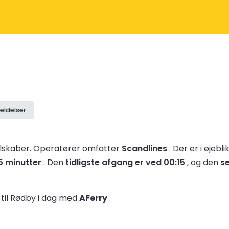
ldelser
elskaber.
Operatører omfatter
Scandlines
.
Der er i øjebl
5 minutter
.
Den
tidligste afgang er ved 00:15
, og den
se
til Rødby i dag med
AFerry
.