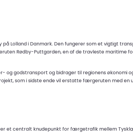
 på Lolland i Danmark. Den fungerer som et vigtigt tran
uten Rødby-Puttgarden, en af de travleste maritime for
er- og godstransport og bidrager til regionens økonomi o
jekt, som i sidste ende vil erstatte færgeruten med en u
 er et centralt knudepunkt for færgetrafik mellem Tyskl