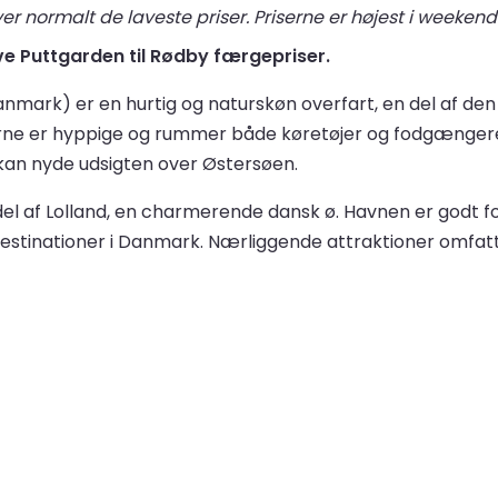
r normalt de laveste priser. Priserne er højest i weekend
ive Puttgarden til Rødby færgepriser.
mark) er en hurtig og naturskøn overfart, en del af den 
ne er hyppige og rummer både køretøjer og fodgængere, 
an nyde udsigten over Østersøen.
 del af Lolland, en charmerende dansk ø. Havnen er godt f
destinationer i Danmark. Nærliggende attraktioner omfatt