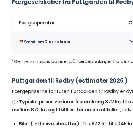
Færgeselskaber fra Puttgarden til Rødb
Færgeoperatør
G
Scandlines
D
*Gennemsnitspris baseret på færgebookinger fra de sids
Puttgarden til Rødby (estimater 2026 )
Færgepriserne for ruten Puttgarden til Rødby er dyn
👉
Typiske priser varierer fra omkring 872 kr. til
mellem 872 kr. og 1.046 kr. for en enkeltbillet
, sel
Biler (inklusive chauffør)
: Fra
872 kr. til 1.046 kr