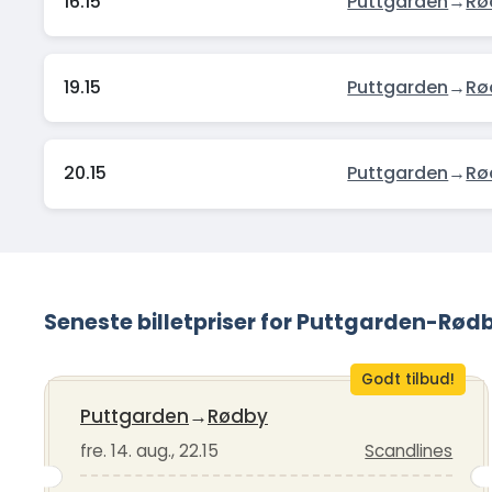
16.15
Puttgarden
→
Rø
19.15
Puttgarden
→
Rø
20.15
Puttgarden
→
Rø
Seneste billetpriser for Puttgarden-Rød
Godt tilbud!
Puttgarden
→
Rødby
fre. 14. aug., 22.15
Scandlines