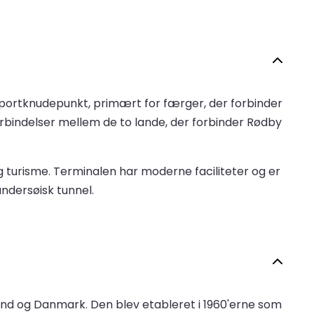
sportknudepunkt, primært for færger, der forbinder
bindelser mellem de to lande, der forbinder Rødby
g turisme. Terminalen har moderne faciliteter og er
ndersøisk tunnel.
and og Danmark. Den blev etableret i 1960'erne som