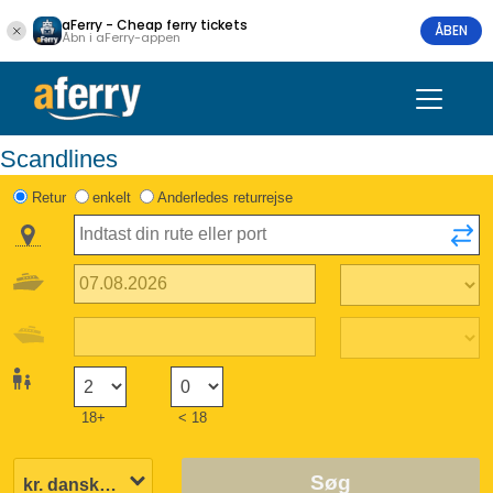
aFerry - Cheap ferry tickets
ÅBEN
Åbn i aFerry-appen
Scandlines
Retur
enkelt
Anderledes returrejse
18+
< 18
Søg