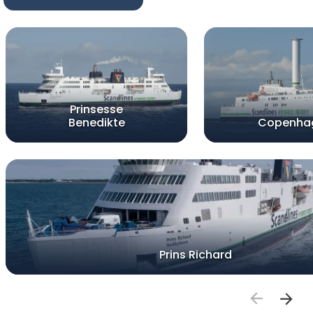
Prinsesse
Benedikte
Copenha
Prins Richard