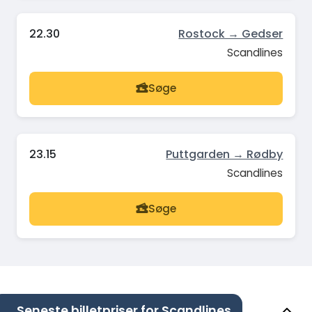
22.30
Rostock → Gedser
Scandlines
Søge
23.15
Puttgarden → Rødby
Scandlines
Søge
Seneste billetpriser for Scandlines