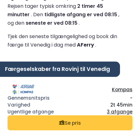
Rejsen tager typisk omkring
2 timer 45
minutter
.
Den
tidligste afgang er ved 08:15
,
og den
seneste er ved 08:15
.
Tjek den seneste tilgængelighed og book din
færge til Venedig i dag med
AFerry
.
Færgeselskaber fra Rovinj til Venedig
Kompas
-
2t 45min
3 afgange
Se pris