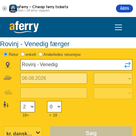
aFerry - Cheap ferry tickets
ÅBEN
Åbn i aFerry-appen
Rovinj - Venedig færger
Retur
enkelt
Anderledes returrejse
18+
< 18
Søg