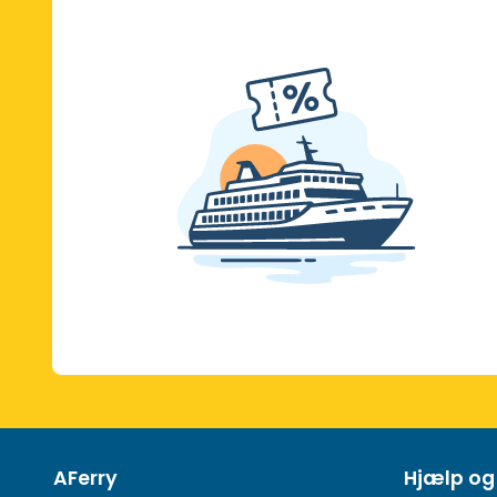
AFerry
Hjælp og