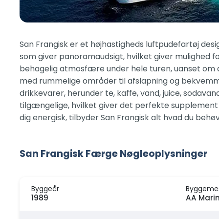
San Frangisk er et højhastigheds luftpudefartøj desi
som giver panoramaudsigt, hvilket giver mulighed for
behagelig atmosfære under hele turen, uanset om du 
med rummelige områder til afslapning og bekvemmeli
drikkevarer, herunder te, kaffe, vand, juice, sodava
tilgængelige, hvilket giver det perfekte supplement t
dig energisk, tilbyder San Frangisk alt hvad du behø
San Frangisk Færge Nøgleoplysninger
Byggeår
Byggeme
1989
AA Mari