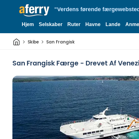
"Verdens førende færgewebsted
Hjem
Selskaber
Ruter
Havne
Lande
Anmel
Hjem
Skibe
San Frangisk
San Frangisk Færge - Drevet Af Venezi