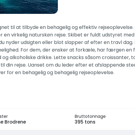
gnet til at tilbyde en behagelig og effektiv rejseoplevel
 en virkelig naturskøn rejse. Skibet er fuldt udstyret med
nyder udsigten eller blot slapper af efter en travl dag. 
ghed. For dem, der ønsker at forkæle, har færgen en fuld
nd og alkoholiske drikke. Lette snacks såsom croissanter, t
il din rejse. Uanset om du leder efter et afslappende sted
ver for en behagelig og behagelig rejseoplevelse.
ster
Bruttotonnage
ne Brodrene
395 tons