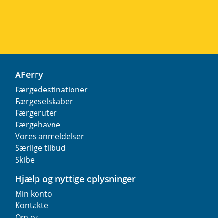
AFerry
Færgedestinationer
Færgeselskaber
Færgeruter
Færgehavne
Vores anmeldelser
Særlige tilbud
Skibe
Hjælp og nyttige oplysninger
Min konto
Kontakte
Om os