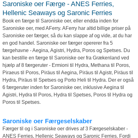
Saroniske oer Færge - ANES Ferries,
Hellenic Seaways og Saronic Ferries
Book en færge til Saroniske oer, eller endda inden for
Saroniske oer, med AFerry. AFerry har altid billige priser på
Saroniske oer færger, så du kan slappe af og vide, at du har
en god handel. Saroniske oer færger opererer fra 5
færgehavne - Aegina, Agistri, Hydra, Poros og Spetses. Du
kan bestille en færge til Saroniske oer fra Grækenland ved
hjælp af 8 færgeruter - Ermioni til Hydra, Methana til Poros,
Piraeus til Poros, Piräus til Aegina, Piräus til Agistr, Piräus til
Hydra, Piräus til Spetses og Porto Heli til Hydra. Der er også
6 færgeruter inden for Saroniske oer, inklusive Aegina til
Agistri, Hydra til Poros, Hydra til Spetses, Poros til Hydra og
Poros til Spetses.
Saroniske oer Færgeselskaber
Færger til og i Saroniske oer drives af 3 Færgeselskaber -
ANES Ferries, Hellenic Seaways og Saronic Ferries. Fordi