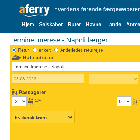
"Verdens førende færgewebsted
Hjem
Selskaber
Ruter
Havne
Lande
Anmel
Termine Imerese - Napoli færger
Retur
enkelt
Anderledes returrejse
Rute udrejse
Passagerer
18+