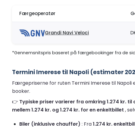
Færgeoperatør
G
Grandi Navi Veloci
D
*Gennemsnitspris baseret på færgebookinger fra de sid
Termini Imerese til Napoli (estimater 202
Færgepriserne for ruten Termini Imerese til Napoli e
booker.
👉
Typiske priser varierer fra omkring 1.274 kr. t
mellem 1.274 kr. og 1.274 kr. for en enkeltbillet
, se
Biler (inklusive chauffør)
: Fra
1.274 kr. enkeltbil