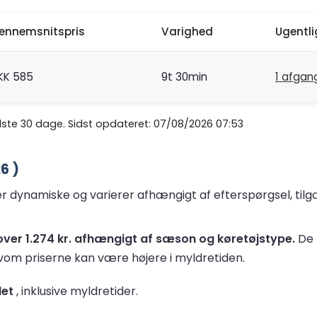
ennemsnitspris
Varighed
Ugentl
KK 585
9t 30min
1 afgan
ste 30 dage. Sidst opdateret: 07/08/2026 07:53
6 )
r dynamiske og varierer afhængigt af efterspørgsel, tilgæ
il over 1.274 kr. afhængigt af sæson og køretøjstype.
De 
lvom priserne kan være højere i myldretiden.
let
, inklusive myldretider.