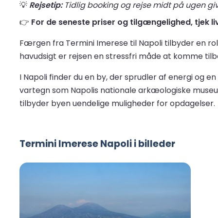
💡
Rejsetip:
Tidlig booking og rejse midt på ugen give
👉
For de seneste priser og tilgængelighed, tjek li
Færgen fra Termini Imerese til Napoli tilbyder en r
havudsigt er rejsen en stressfri måde at komme tilba
I Napoli finder du en by, der sprudler af energi og e
vartegn som Napolis nationale arkæologiske museum 
tilbyder byen uendelige muligheder for opdagelser.
Termini Imerese Napoli i billeder