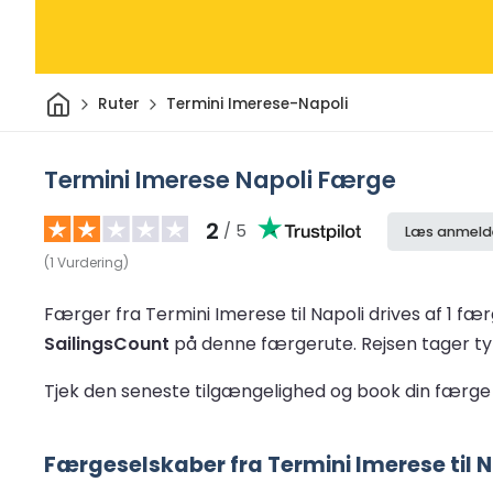
Hjem
Ruter
Termini Imerese-Napoli
Termini Imerese Napoli Færge
2
/ 5
Læs anmeld
(
1
Vurdering
)
Færger fra Termini Imerese til Napoli drives af 1 fæ
SailingsCount
på denne færgerute.
Rejsen tager t
Tjek den seneste tilgængelighed og book din færge 
Færgeselskaber fra Termini Imerese til N