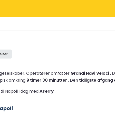
elser
rgeselskaber.
Operatører omfatter
Grandi Navi Veloci
.
D
ypisk omkring
9 timer 30 minutter
.
Den
tidligste afgang 
til Napoli i dag med
AFerry
.
apoli