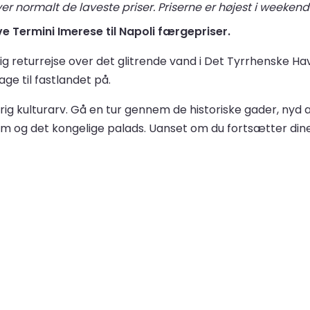
r normalt de laveste priser. Priserne er højest i weekend
ve Termini Imerese til Napoli færgepriser.
olig returrejse over det glitrende vand i Det Tyrrhenske
ge til fastlandet på.
n rig kulturarv. Gå en tur gennem de historiske gader, nyd a
og det kongelige palads. Uanset om du fortsætter dine re