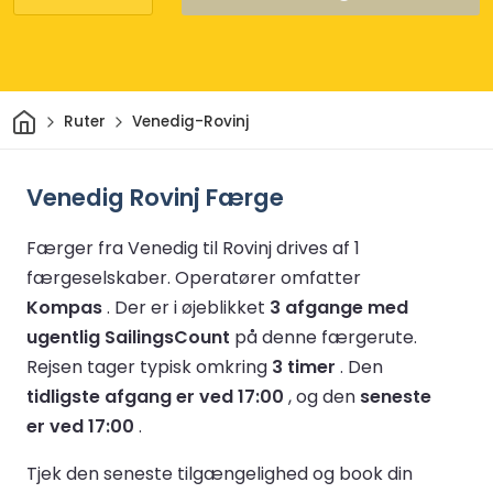
Hjem
Ruter
Venedig-Rovinj
Venedig Rovinj Færge
Færger fra Venedig til Rovinj drives af 1
færgeselskaber.
Operatører omfatter
Kompas
.
Der er i øjeblikket
3 afgange med
ugentlig SailingsCount
på denne færgerute.
Rejsen tager typisk omkring
3 timer
.
Den
tidligste afgang er ved 17:00
, og den
seneste
er ved 17:00
.
Tjek den seneste tilgængelighed og book din