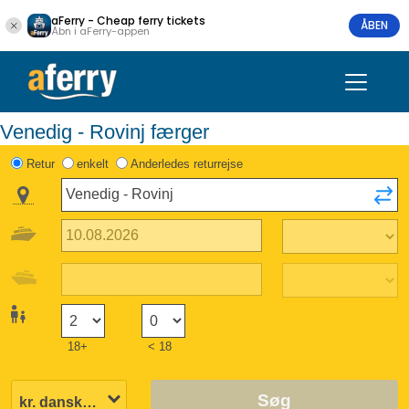
aFerry - Cheap ferry tickets
ÅBEN
Åbn i aFerry-appen
Venedig - Rovinj færger
Retur
enkelt
Anderledes returrejse
18+
< 18
Søg