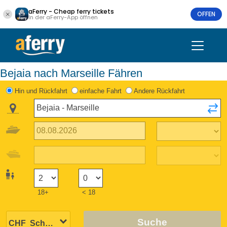
aFerry - Cheap ferry tickets
OFFEN
In der aFerry-App öffnen
Bejaia nach Marseille Fähren
Hin und Rückfahrt
einfache Fahrt
Andere Rückfahrt
18+
< 18
Suche