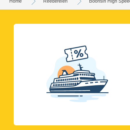
Home
Reedereien
Boonsiri High Spee