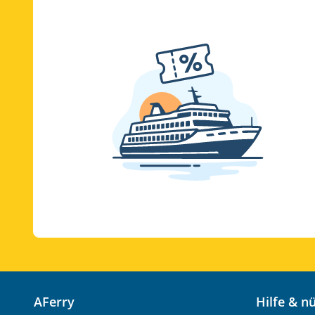
AFerry
Hilfe & 