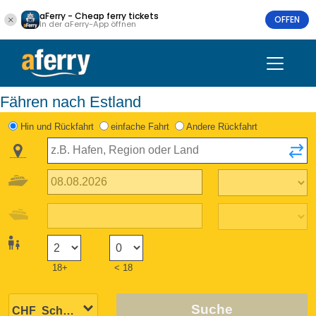
aFerry - Cheap ferry tickets
OFFEN
In der aFerry-App öffnen
Fähren nach Estland
Hin und Rückfahrt
einfache Fahrt
Andere Rückfahrt
18+
< 18
Suche