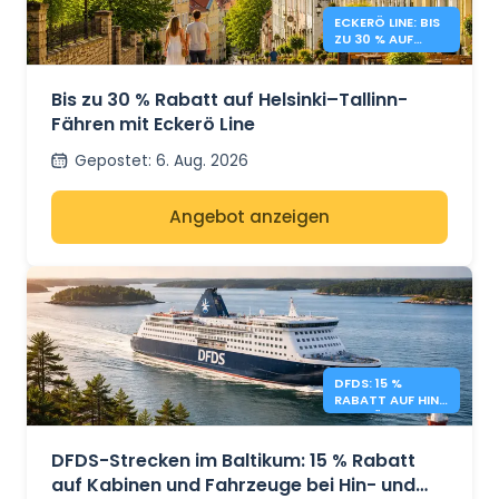
ECKERÖ LINE: BIS
ZU 30 % AUF
HELSINKI –
TALLINN
Bis zu 30 % Rabatt auf Helsinki–Tallinn-
Fähren mit Eckerö Line
Gepostet
:
6. Aug. 2026
Angebot anzeigen
DFDS: 15 %
RABATT AUF HIN-
UND RÜCKREISEN
IM BALTIKUM
DFDS-Strecken im Baltikum: 15 % Rabatt
auf Kabinen und Fahrzeuge bei Hin- und