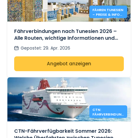
FÄHREN TUNESIEN
– PREISE & INFOS
SOMMER 2026
Fährverbindungen nach Tunesien 2026 –
Alle Routen, wichtige Informationen und
Preisentwicklungen im Sommer
Gepostet
:
29. Apr. 2026
Angebot anzeigen
CTN:
FÄHRVERBINDUN
GEN FÜR SOMMER
2026 NOCH
VERFÜGBAR
CTN-Fährverfügbarkeit Sommer 2026:
Welche Überfahrten zwischen Tunesien,