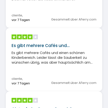
cliente
,
Gesammelt über AFerry.com
vor 7 Tagen
Es gibt mehrere Cafés und…
Es gibt mehrere Cafés und einen schönen
Kinderbereich. Leider lässt die Sauberkeit zu
wünschen übrig, was aber hauptsächlich am
respektlosen Verhalten einiger Passagiere liegt.
Das Restaurant hingegen ist teuer, und selbst
bei Vollpension fallen viele Zusatzkosten an.
cliente
,
Gesammelt über AFerry.com
vor 7 Tagen