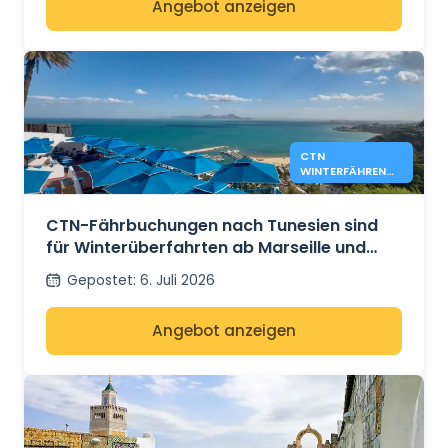
Angebot anzeigen
CTN
WINTERFÄHREN
NACH TUNESIEN
AB MARSEILLE
UND GENUA
CTN-Fährbuchungen nach Tunesien sind
für Winterüberfahrten ab Marseille und
Genua geöffnet
Gepostet
:
6. Juli 2026
Angebot anzeigen