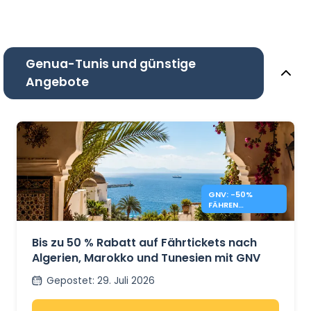
Genua-Tunis und günstige
Angebote
GNV: -50%
FÄHREN
MAROKKO,
TUNESIEN,
ALGERIEN
Bis zu 50 % Rabatt auf Fährtickets nach
Algerien, Marokko und Tunesien mit GNV
Gepostet
:
29. Juli 2026