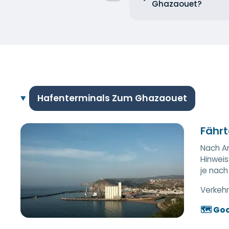
Ghazaouet?
Hafenterminals Zum Ghazaouet
Fährt
Nach An
Hinweis
je nach
Verkehr
🗺️ Go