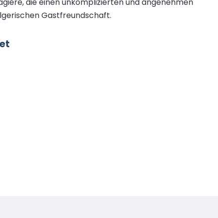
ssagiere, die einen unkomplizierten und angenehmen
algerischen Gastfreundschaft.
et