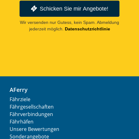
Schicken Sie mir Angebote!
Wir versenden nur Gutess, kein Spam. Abmeldung
jederzeit möglich.
Datenschutzrichtlinie
AFerry
Fährziele
Fährgesellschaften
Fährverbindungen
Fährhäfen
Unsere Bewertungen
Sonderangebote