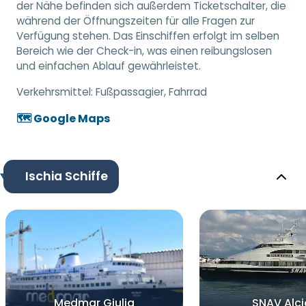
der Nähe befinden sich außerdem Ticketschalter, die
während der Öffnungszeiten für alle Fragen zur
Verfügung stehen. Das Einschiffen erfolgt im selben
Bereich wie der Check-in, was einen reibungslosen
und einfachen Ablauf gewährleistet.
Verkehrsmittel:
Fußpassagier, Fahrrad
🗺️ Google Maps
Ischia Schiffe
Medmar Giulia
SNAV Alc