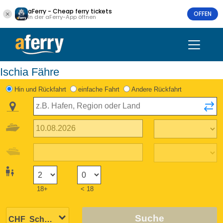
aFerry - Cheap ferry tickets
OFFEN
In der aFerry-App öffnen
Ischia Fähre
Hin und Rückfahrt
einfache Fahrt
Andere Rückfahrt
18+
< 18
Suche