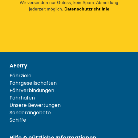
Wir versenden nur Gutess, kein Spam. Abmeldung
jederzeit möglich.
Datenschutzrichtlinie
AFerry
Fährziele
Fährgesellschaften
Fährverbindungen
Fährhäfen
Unsere Bewertungen
Sonderangebote
Schiffe
Hilfe & nützliche Informationen