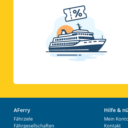
AFerry
Hilfe & 
Fährziele
Mein Kont
Fährgesellschaften
Kontakt