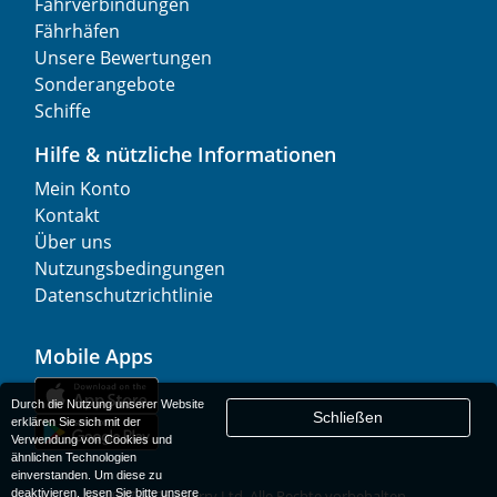
Fährverbindungen
Fährhäfen
Unsere Bewertungen
Sonderangebote
Schiffe
Hilfe & nützliche Informationen
Mein Konto
Kontakt
Über uns
Nutzungsbedingungen
Datenschutzrichtlinie
Mobile Apps
Durch die Nutzung unserer Website
Schließen
erklären Sie sich mit der
Verwendung von Cookies und
ähnlichen Technologien
einverstanden. Um diese zu
deaktivieren, lesen Sie bitte unsere
© 1977-
2026
AFerry Ltd. Alle Rechte vorbehalten.