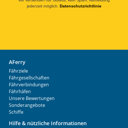
jederzeit möglich.
Datenschutzrichtlinie
AFerry
Fährziele
Fährgesellschaften
Fährverbindungen
Fährhäfen
Unsere Bewertungen
Sonderangebote
Schiffe
Hilfe & nützliche Informationen