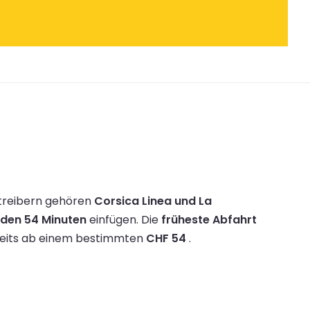
treibern gehören
Corsica Linea und La
nden 54 Minuten
einfügen.
Die
früheste Abfahrt
ereits ab einem bestimmten
CHF 54
.