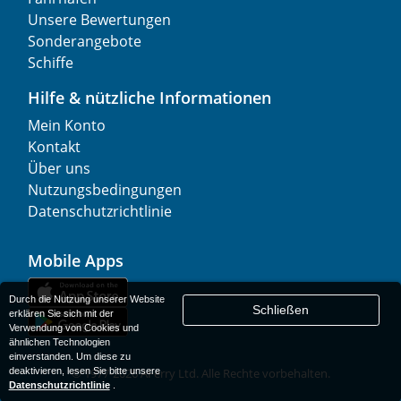
Unsere Bewertungen
Sonderangebote
Schiffe
Hilfe & nützliche Informationen
Mein Konto
Kontakt
Über uns
Nutzungsbedingungen
Datenschutzrichtlinie
Mobile Apps
Durch die Nutzung unserer Website
Schließen
erklären Sie sich mit der
Verwendung von Cookies und
ähnlichen Technologien
einverstanden. Um diese zu
deaktivieren, lesen Sie bitte unsere
© 1977-
2026
AFerry Ltd. Alle Rechte vorbehalten.
Datenschutzrichtlinie
.