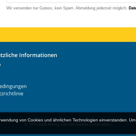
Wir versenden nur Gutess, kein Spam. Abmeldung jederzeit möglich.
Dat
nützliche Informationen
o
edingungen
zrichtlinie
erwendung von Cookies und ähnlichen Technologien einverstanden. Um di
© 1977-
2026
AFerry Ltd. Alle Rechte vorbehalten.