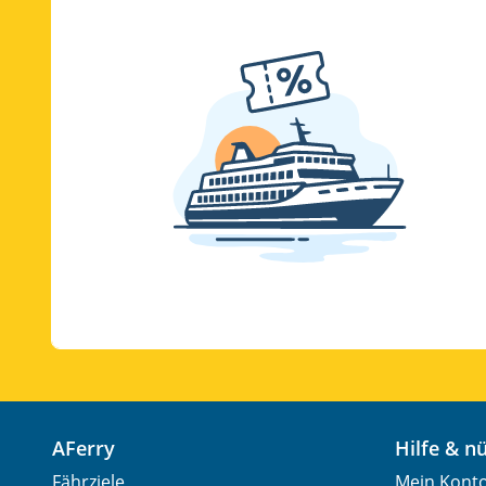
AFerry
Hilfe & 
Fährziele
Mein Kont