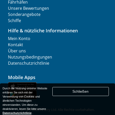
Fährhäfen
Unsere Bewertungen
Sonderangebote
Schiffe
Hilfe & nützliche Informationen
Mein Konto
Kontakt
Über uns
Nutzungsbedingungen
Datenschutzrichtlinie
Mobile Apps
Durch die Nutzung unserer Website
Schließen
erklären Sie sich mit der
Verwendung von Cookies und
ähnlichen Technologien
einverstanden. Um diese zu
deaktivieren, lesen Sie bitte unsere
© 1977-
2026
AFerry Ltd. Alle Rechte vorbehalten.
Datenschutzrichtlinie
.