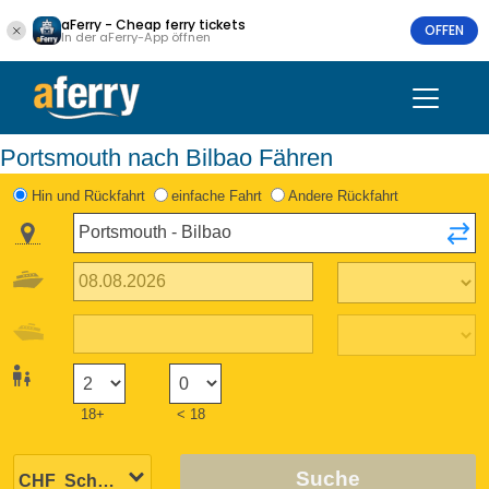
aFerry - Cheap ferry tickets
OFFEN
In der aFerry-App öffnen
Portsmouth nach Bilbao Fähren
Hin und Rückfahrt
einfache Fahrt
Andere Rückfahrt
18+
< 18
Suche