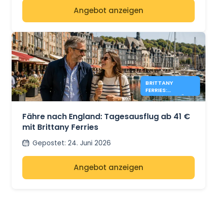
Angebot anzeigen
BRITTANY
FERRIES:
TAGESAUSFLÜGE
NACH ENGLAND
AB 41 €
Fähre nach England: Tagesausflug ab 41 €
mit Brittany Ferries
Gepostet
:
24. Juni 2026
Angebot anzeigen