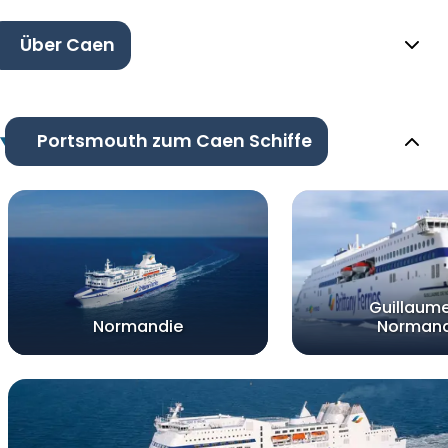
Über Caen
Portsmouth zum Caen Schiffe
Guillaum
Normandie
Normand