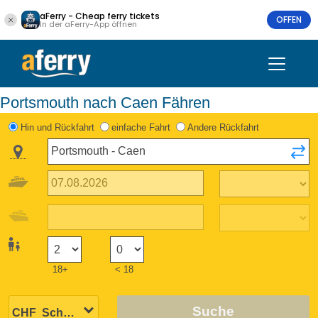
aFerry - Cheap ferry tickets
OFFEN
In der aFerry-App öffnen
Portsmouth nach Caen Fähren
Hin und Rückfahrt
einfache Fahrt
Andere Rückfahrt
18+
< 18
Suche