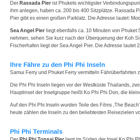
Der
Rassada Pier
ist Phukets wichtigster Verbindungspun
ihm anlegen, haben ca. 200 bis 400 Sitzplätze. Rassada Pi
Pier gibt es einen großen Parklatz. Die Adresse lautet: 
Sea Angel Pier
liegt ebenfalls ca. 10 Minuten von Phuket 
nehmen, sehen Sie kurz nach der Überquerung der Koh Sir
Fischerhafen liegt der Sea Angel Pier. Die Adresse laute
Ihre Fähre zu den Phi Phi Inseln
Samui Ferry und Phuket Ferry vermitteln Fährüberfahrten z
Die Phi Phi Inseln liegen vor der Westküste Thailands, z
Hauptinsel der Inselgruppe heißt Ko Phi Phi Don, die klei
Auf den Phi Phi Inseln wurden Teile des Films ,The Beach
heute zählen die Inseln zu den beliebtesten Reisezielen 
Phi Phi Terminals
Der
Phi Phi Tonsai Pier
liegt im Süden der Insel Ko Phi Ph