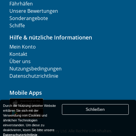
Fährhäfen
Unsere Bewertungen
Sonderangebote
Schiffe
Hilfe & nützliche Informationen
Mein Konto
Kontakt
Über uns
Nutzungsbedingungen
Datenschutzrichtlinie
Mobile Apps
Durch die Nutzung unserer Website
Schließen
erklären Sie sich mit der
Verwendung von Cookies und
ähnlichen Technologien
einverstanden. Um diese zu
deaktivieren, lesen Sie bitte unsere
© 1977-
2026
AFerry Ltd. Alle Rechte vorbehalten.
Datenschutzrichtlinie
.