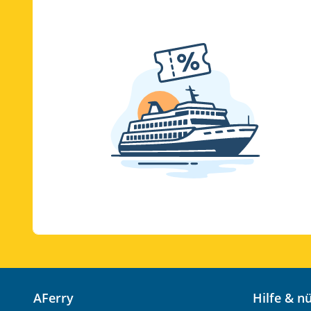
AFerry
Hilfe & 