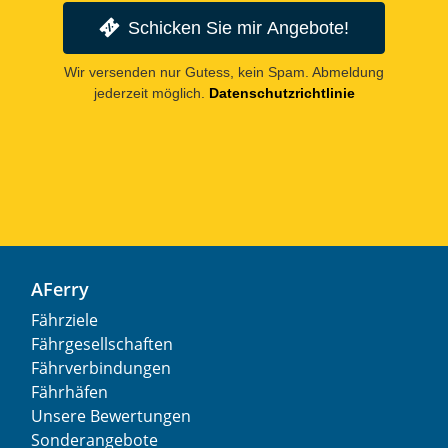
Schicken Sie mir Angebote!
Wir versenden nur Gutess, kein Spam. Abmeldung
jederzeit möglich.
Datenschutzrichtlinie
AFerry
Fährziele
Fährgesellschaften
Fährverbindungen
Fährhäfen
Unsere Bewertungen
Sonderangebote