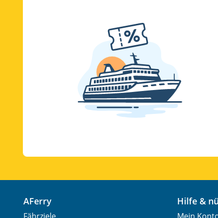
AFerry
Hilfe & 
Fährziele
Mein Kont