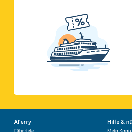
AFerry
Hilfe & 
Fährziele
Mein Kont