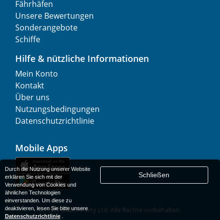
Fährhäfen
Unsere Bewertungen
Sonderangebote
Schiffe
Hilfe & nützliche Informationen
Mein Konto
Kontakt
Über uns
Nutzungsbedingungen
Datenschutzrichtlinie
Mobile Apps
Durch die Nutzung unserer Website
Schließen
erklären Sie sich mit der
Verwendung von Cookies und
ähnlichen Technologien
einverstanden. Um diese zu
deaktivieren, lesen Sie bitte unsere
© 1977-
2026
AFerry Ltd. Alle Rechte vorbehalten.
Datenschutzrichtlinie
.