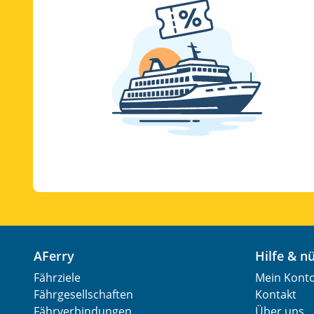
AFerry
Hilfe & 
Fährziele
Mein Kont
Fährgesellschaften
Kontakt
Fährverbindungen
Über uns