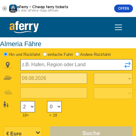
aFerry - Cheap ferry tickets
OFFEN
In der aFerry-App öffnen
Almeria Fähre
Hin und Rückfahrt
einfache Fahrt
Andere Rückfahrt
18+
< 18
Suche