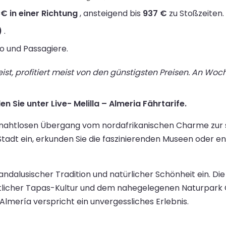
 € in einer Richtung
, ansteigend bis
937 €
zu Stoßzeiten.
)
.
to und Passagiere.
st, profitiert meist von den günstigsten Preisen. An Wo
n Sie unter Live- Melilla – Almeria Fährtarife.
en nahtlosen Übergang vom nordafrikanischen Charme zur 
er Stadt ein, erkunden Sie die faszinierenden Museen oder
 andalusischer Tradition und natürlicher Schönheit ein. Di
tlicher Tapas-Kultur und dem nahegelegenen Naturpark C
mería verspricht ein unvergessliches Erlebnis.