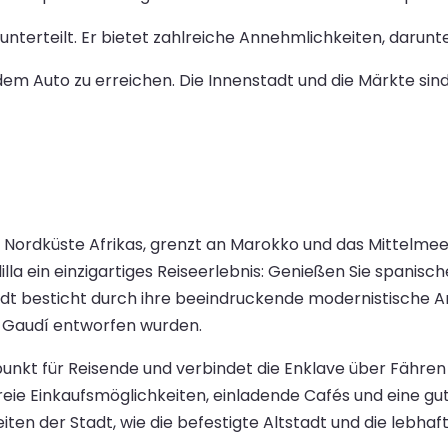
unterteilt. Er bietet zahlreiche Annehmlichkeiten, darun
em Auto zu erreichen. Die Innenstadt und die Märkte sind
er Nordküste Afrikas, grenzt an Marokko und das Mittelmee
lla ein einzigartiges Reiseerlebnis: Genießen Sie spanisc
dt besticht durch ihre beeindruckende modernistische Ar
 Gaudí entworfen wurden.
spunkt für Reisende und verbindet die Enklave über Fähre
eie Einkaufsmöglichkeiten, einladende Cafés und eine gute
en der Stadt, wie die befestigte Altstadt und die lebhaf