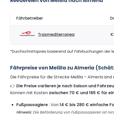
Reedereien von Melilla nach Almeria
Fährbetreiber
D
Trasmediterranea
€
*Durchschnittspreis basierend auf Fährbuchungen der let
Fährpreise von Melilla zu Almeria (Schä
Die Fährpreise für die Strecke Melilla – Almeria si
👉
Die Preise variieren je nach Saison und Fahrze
können mit Kosten
zwischen 70 € und 165 € für ei
Fußpassagiere
: Von
14 € bis 280 € einfache F
Hinweis:
Die Beförderung von Fußpassagieren ist nich