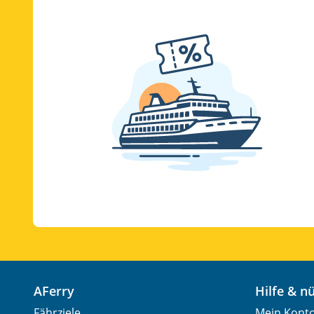
AFerry
Hilfe & 
Fährziele
Mein Kont