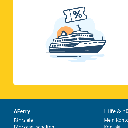
AFerry
Hilfe & 
Fährziele
Mein Kont
Fährgesellschaften
Kontakt